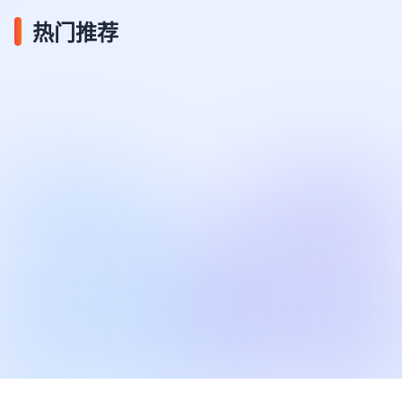
热门推荐
风起洛阳
长安十二时辰
觉醒年
9.2 分 · 热度 1200万
9.5 分 · 热度 1500万
9.7 分 ·